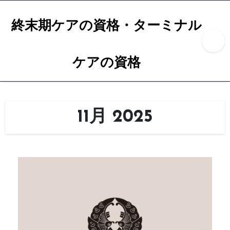
内
容
終末期ケアの資格・ターミナル
を
ス
ケアの資格
キ
ッ
プ
11月 2025