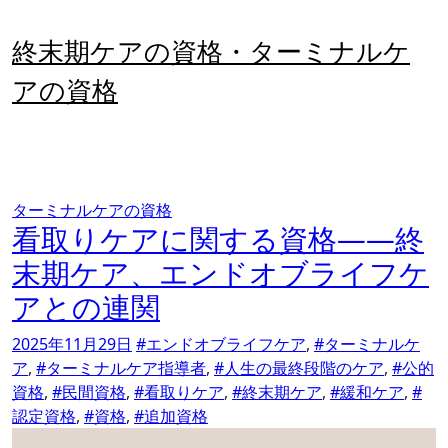
内
容
終末期ケアの資格・ターミナルケ
を
ス
アの資格
キ
ッ
プ
ターミナルケアの資格
看取りケアに関する資格――終
末期ケア、エンドオブライフケ
アとの連関
2025年11月29日
#エンドオブライフケア
,
#ターミナルケ
ア
,
#ターミナルケア指導者
,
#人生の最終段階のケア
,
#公的
資格
,
#民間資格
,
#看取りケア
,
#終末期ケア
,
#緩和ケア
,
#
認定資格
,
#資格
,
#追加資格