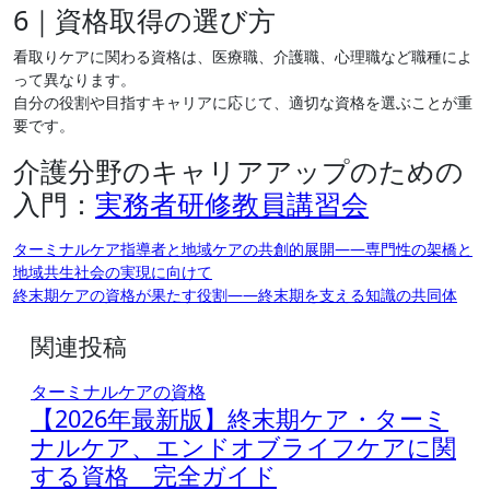
6｜資格取得の選び方
看取りケアに関わる資格は、医療職、介護職、心理職など職種によ
って異なります。
自分の役割や目指すキャリアに応じて、適切な資格を選ぶことが重
要です。
介護分野のキャリアアップのための
入門：
実務者研修教員講習会
投
ターミナルケア指導者と地域ケアの共創的展開――専門性の架橋と
地域共生社会の実現に向けて
稿
終末期ケアの資格が果たす役割――終末期を支える知識の共同体
ナ
関連投稿
ビ
ゲ
ターミナルケアの資格
ー
【2026年最新版】終末期ケア・ターミ
シ
ナルケア、エンドオブライフケアに関
する資格 完全ガイド
ョ