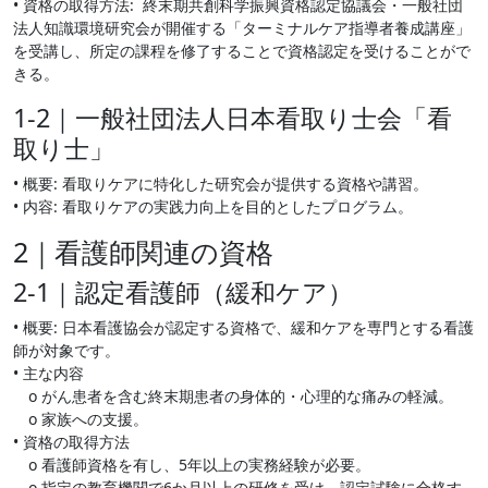
• 資格の取得方法: 終末期共創科学振興資格認定協議会・一般社団
法人知識環境研究会が開催する「ターミナルケア指導者養成講座」
を受講し、所定の課程を修了することで資格認定を受けることがで
きる。
1-2｜一般社団法人日本看取り士会「看
取り士」
• 概要: 看取りケアに特化した研究会が提供する資格や講習。
• 内容: 看取りケアの実践力向上を目的としたプログラム。
2｜看護師関連の資格
2-1｜認定看護師（緩和ケア）
• 概要: 日本看護協会が認定する資格で、緩和ケアを専門とする看護
師が対象です。
• 主な内容
o がん患者を含む終末期患者の身体的・心理的な痛みの軽減。
o 家族への支援。
• 資格の取得方法
o 看護師資格を有し、5年以上の実務経験が必要。
o 指定の教育機関で6か月以上の研修を受け、認定試験に合格す