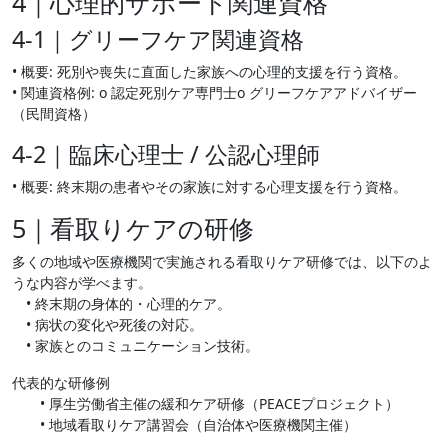
4｜心理的サポート関連資格
4-1｜グリーフケア関連資格
• 概要: 死別や喪失に直面した家族への心理的支援を行う資格。
• 関連資格例: o 認定死別ケア専門士o グリーフケアアドバイザー
（民間資格）
4-2｜臨床心理士 / 公認心理師
• 概要: 終末期の患者やその家族に対する心理支援を行う資格。
5｜看取りケアの研修
多くの地域や医療機関で実施される看取りケア研修では、以下のよ
うな内容が学べます。
• 終末期の身体的・心理的ケア。
• 病状の変化や死後の対応。
• 家族とのコミュニケーション技術。
代表的な研修例
• 厚生労働省主催の緩和ケア研修（PEACEプロジェクト）
• 地域看取りケア講習会（自治体や医療機関主催）