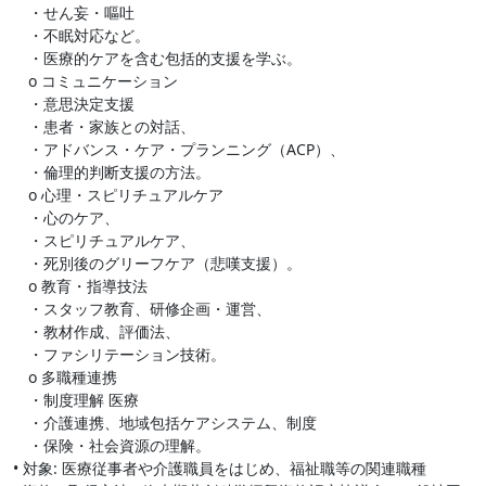
・せん妄・嘔吐
・不眠対応など。
・医療的ケアを含む包括的支援を学ぶ。
o コミュニケーション
・意思決定支援
・患者・家族との対話、
・アドバンス・ケア・プランニング（ACP）、
・倫理的判断支援の方法。
o 心理・スピリチュアルケア
・心のケア、
・スピリチュアルケア、
・死別後のグリーフケア（悲嘆支援）。
o 教育・指導技法
・スタッフ教育、研修企画・運営、
・教材作成、評価法、
・ファシリテーション技術。
o 多職種連携
・制度理解 医療
・介護連携、地域包括ケアシステム、制度
・保険・社会資源の理解。
• 対象: 医療従事者や介護職員をはじめ、福祉職等の関連職種