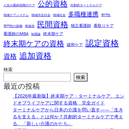
公的資格
人生の最終段階のケア
共創的ターミナルケア
多職種連携
地域ケアシステム
地域共生社会
地域社会
専門性
民間資格
独立看護師
看取りケア
専門性の架橋
推進役
看護師のMBA
終末期ケア
知識論
認定資格
終末期ケアの資格
緩和ケア
追加資格
資格
検索
検索
最近の投稿
【2026年最新版】終末期ケア・ターミナルケア、エン
ドオブライフケアに関する資格 完全ガイド
ターミナルケアから日本の介護を問い直す――「生き
るを支える」とは何か？共創的ターミナルケアで考え
る、「新しい介護のかたち」