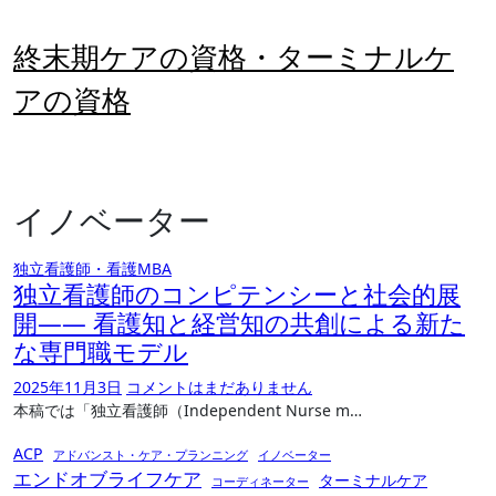
内
容
終末期ケアの資格・ターミナルケ
を
ス
アの資格
キ
ッ
プ
イノベーター
独立看護師・看護MBA
独立看護師のコンピテンシーと社会的展
開―― 看護知と経営知の共創による新た
な専門職モデル
2025年11月3日
コメントはまだありません
本稿では「独立看護師（Independent Nurse m…
ACP
アドバンスト・ケア・プランニング
イノベーター
エンドオブライフケア
ターミナルケア
コーディネーター