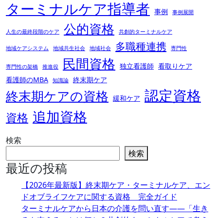
ターミナルケア指導者
事例
事例展開
公的資格
人生の最終段階のケア
共創的ターミナルケア
多職種連携
地域ケアシステム
地域共生社会
地域社会
専門性
民間資格
独立看護師
看取りケア
専門性の架橋
推進役
看護師のMBA
終末期ケア
知識論
認定資格
終末期ケアの資格
緩和ケア
追加資格
資格
検索
検索
最近の投稿
【2026年最新版】終末期ケア・ターミナルケア、エン
ドオブライフケアに関する資格 完全ガイド
ターミナルケアから日本の介護を問い直す――「生き