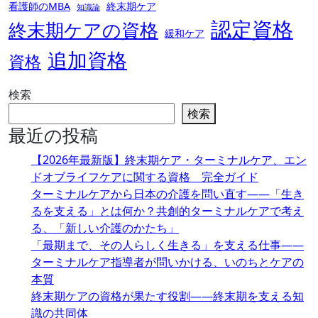
看護師のMBA
終末期ケア
知識論
認定資格
終末期ケアの資格
緩和ケア
追加資格
資格
検索
検索
最近の投稿
【2026年最新版】終末期ケア・ターミナルケア、エン
ドオブライフケアに関する資格 完全ガイド
ターミナルケアから日本の介護を問い直す――「生き
るを支える」とは何か？共創的ターミナルケアで考え
る、「新しい介護のかたち」
「最期まで、その人らしく生きる」を支える仕事――
ターミナルケア指導者が問いかける、いのちとケアの
本質
終末期ケアの資格が果たす役割――終末期を支える知
識の共同体