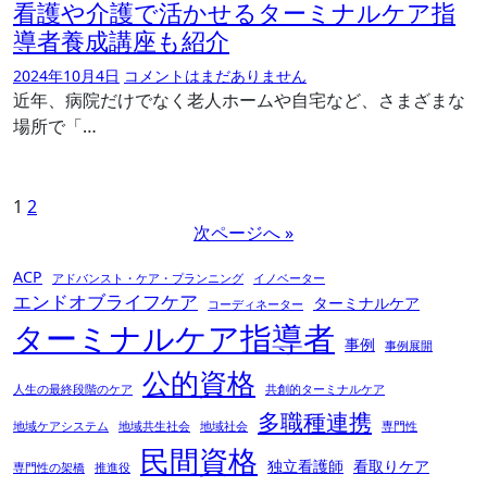
看護や介護で活かせるターミナルケア指
導者養成講座も紹介
2024年10月4日
コメントはまだありません
近年、病院だけでなく老人ホームや自宅など、さまざまな
場所で「…
投
1
2
次ページへ »
稿
の
ACP
アドバンスト・ケア・プランニング
イノベーター
ペ
エンドオブライフケア
ターミナルケア
コーディネーター
ターミナルケア指導者
ー
事例
事例展開
ジ
公的資格
人生の最終段階のケア
共創的ターミナルケア
送
多職種連携
り
地域ケアシステム
地域共生社会
地域社会
専門性
民間資格
独立看護師
看取りケア
専門性の架橋
推進役